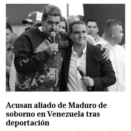
CERRAR
X
NUEVO
TAMAULIPAS
COAHUILA
NACIONAL
INTERNACIONAL
FINANZAS
OPINIÓN
DEPORTES
ESPECTÁCULOS
TENDENCIA
ESTILO
PODCAST
CONTACTO
NEWSLETTER
HEMEROTECA
SUPLEMENTOS
Acusan aliado de Maduro de
LEÓN
DE
soborno en Venezuela tras
VIDA
deportación