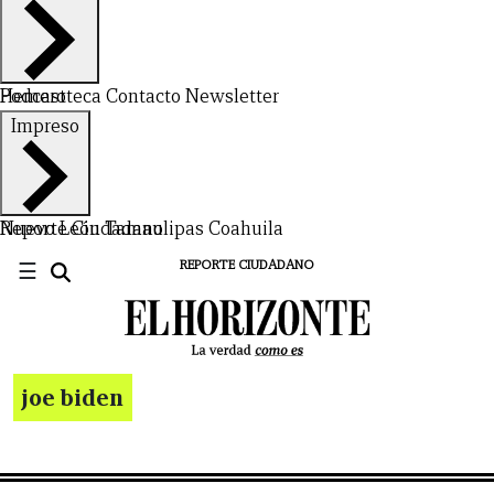
Hemeroteca
Podcast
Contacto
Newsletter
Impreso
Nuevo León
Reporte Ciudadano
Tamaulipas
Coahuila
☰
REPORTE CIUDADANO
joe biden