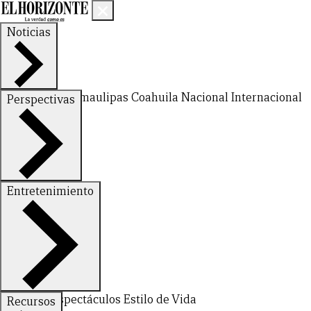
Noticias
Nuevo León
Tamaulipas
Coahuila
Nacional
Internacional
Perspectivas
Finanzas
Opinión
Entretenimiento
Deportes
Espectáculos
Estilo de Vida
Recursos