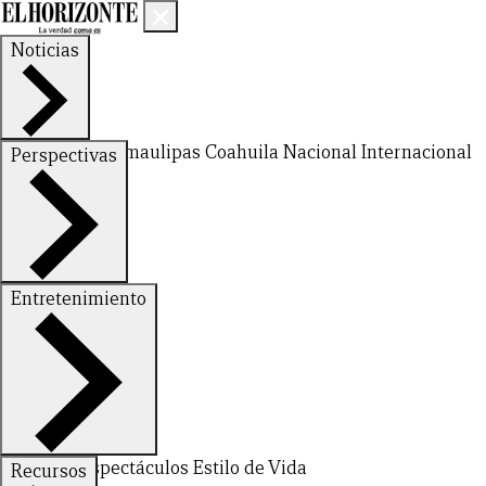
Noticias
Nuevo León
Tamaulipas
Coahuila
Nacional
Internacional
Perspectivas
Finanzas
Opinión
Entretenimiento
CERRAR
Deportes
Espectáculos
Estilo de Vida
Recursos
X