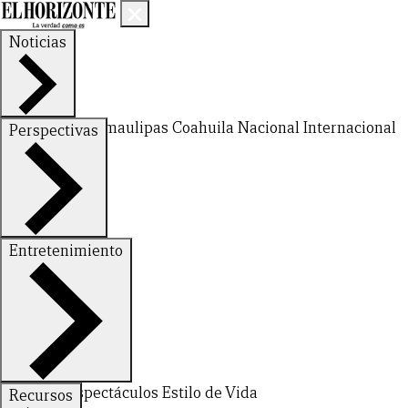
Noticias
Nuevo León
Tamaulipas
Coahuila
Nacional
Internacional
Perspectivas
Finanzas
Opinión
Entretenimiento
Deportes
Espectáculos
Estilo de Vida
Recursos