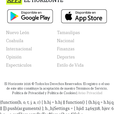
APPS
EL HORIZONTE
Nuevo León
Tamaulipas
Coahuila
Nacional
Internacional
Finanzas
Opinión
Deportes
Espectáculos
Estilo de Vida
El Horizonte
2026
© Todos los Derechos Reservados. El registro o el uso
de este sitio constituye la aceptación de nuestro Términos de Servicio,
Política de Privacidad y Política de Cookies |
Aviso Privacidad
(function(h, o, t, j, a, r) { h.hj = h.hj || function() { (h.hj.q = h.hj.q
|| []).push(arguments) }; h._hjSettings = { hjid: 2469318, hjsv: 6