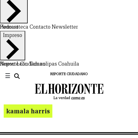
Hemeroteca
Podcast
Contacto
Newsletter
Impreso
Nuevo León
Reporte Ciudadano
Tamaulipas
Coahuila
☰
REPORTE CIUDADANO
kamala harris