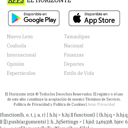
APPS
EL HORIZONTE
Nuevo León
Tamaulipas
Coahuila
Nacional
Internacional
Finanzas
Opinión
Deportes
Espectáculos
Estilo de Vida
El Horizonte
2026
© Todos los Derechos Reservados. El registro o el uso
de este sitio constituye la aceptación de nuestro Términos de Servicio,
Política de Privacidad y Política de Cookies |
Aviso Privacidad
(function(h, o, t, j, a, r) { h.hj = h.hj || function() { (h.hj.q = h.hj.q
|| []).push(arguments) }; h._hjSettings = { hjid: 2469318, hjsv: 6