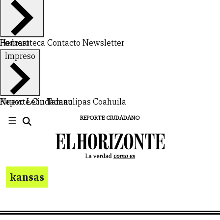
Hemeroteca
Podcast
Contacto
Newsletter
Impreso
Nuevo León
Reporte Ciudadano
Tamaulipas
Coahuila
☰
REPORTE CIUDADANO
kansas