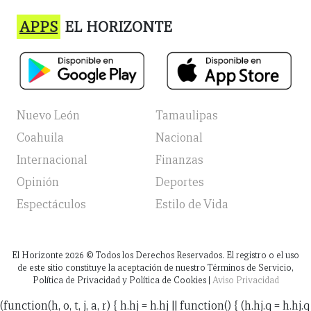
APPS
EL HORIZONTE
Nuevo León
Tamaulipas
Coahuila
Nacional
Internacional
Finanzas
Opinión
Deportes
Espectáculos
Estilo de Vida
El Horizonte
2026
© Todos los Derechos Reservados. El registro o el uso
de este sitio constituye la aceptación de nuestro Términos de Servicio,
Política de Privacidad y Política de Cookies |
Aviso Privacidad
(function(h, o, t, j, a, r) { h.hj = h.hj || function() { (h.hj.q = h.hj.q