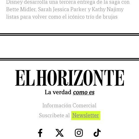
Disney desarrolla una tercera entrega de la saga con
Bette Midler, Sarah Jessica Parker y Kathy Najimy
listas para volver como el icónico trío de brujas
Información Comercial
Suscribete al
Newsletter