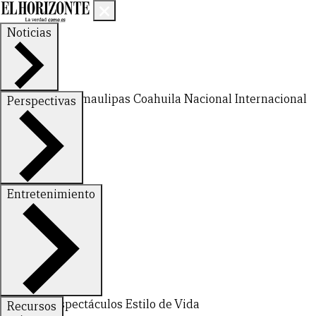
Noticias
Nuevo León
Tamaulipas
Coahuila
Nacional
Internacional
Perspectivas
Finanzas
Opinión
Entretenimiento
CERRAR
Deportes
Espectáculos
Estilo de Vida
Recursos