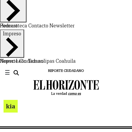
Hemeroteca
Podcast
Contacto
Newsletter
Impreso
Nuevo León
Reporte Ciudadano
Tamaulipas
Coahuila
☰
REPORTE CIUDADANO
kia