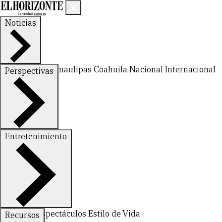
Noticias
Nuevo León
Tamaulipas
Coahuila
Nacional
Internacional
Perspectivas
Finanzas
Opinión
Entretenimiento
Deportes
Espectáculos
Estilo de Vida
Recursos