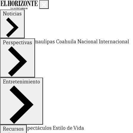
Noticias
Nuevo León
Tamaulipas
Coahuila
Nacional
Internacional
Perspectivas
Finanzas
Opinión
Entretenimiento
CERRAR
Deportes
Espectáculos
Estilo de Vida
Recursos
X