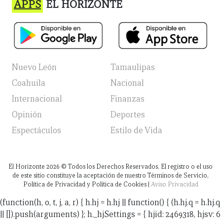
APPS
EL HORIZONTE
Nuevo León
Tamaulipas
Coahuila
Nacional
Internacional
Finanzas
Opinión
Deportes
Espectáculos
Estilo de Vida
El Horizonte
2026
© Todos los Derechos Reservados. El registro o el uso
de este sitio constituye la aceptación de nuestro Términos de Servicio,
Política de Privacidad y Política de Cookies |
Aviso Privacidad
(function(h, o, t, j, a, r) { h.hj = h.hj || function() { (h.hj.q = h.hj.q
|| []).push(arguments) }; h._hjSettings = { hjid: 2469318, hjsv: 6