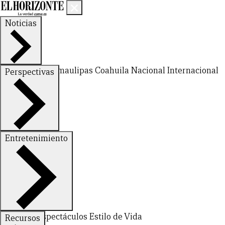
Noticias
Nuevo León
Tamaulipas
Coahuila
Nacional
Internacional
Perspectivas
Finanzas
Opinión
Entretenimiento
Deportes
Espectáculos
Estilo de Vida
Recursos