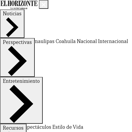
Noticias
Nuevo León
Tamaulipas
Coahuila
Nacional
Internacional
Perspectivas
Finanzas
Opinión
Entretenimiento
Deportes
Espectáculos
Estilo de Vida
Recursos