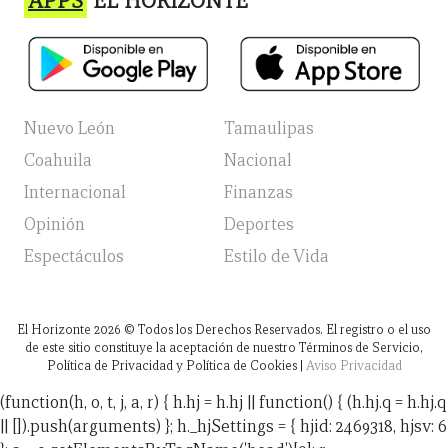
APPS
EL HORIZONTE
Nuevo León
Tamaulipas
Coahuila
Nacional
Internacional
Finanzas
Opinión
Deportes
Espectáculos
Estilo de Vida
El Horizonte
2026
© Todos los Derechos Reservados. El registro o el uso
de este sitio constituye la aceptación de nuestro Términos de Servicio,
Política de Privacidad y Política de Cookies |
Aviso Privacidad
(function(h, o, t, j, a, r) { h.hj = h.hj || function() { (h.hj.q = h.hj.q
|| []).push(arguments) }; h._hjSettings = { hjid: 2469318, hjsv: 6