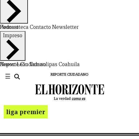
Hemeroteca
Podcast
Contacto
Newsletter
Impreso
Nuevo León
Reporte Ciudadano
Tamaulipas
Coahuila
☰
REPORTE CIUDADANO
liga premier