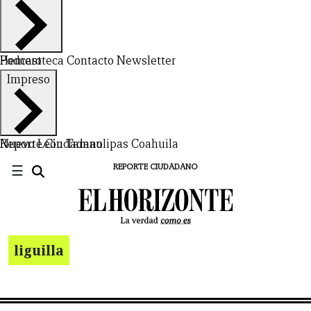
Hemeroteca
Podcast
Contacto
Newsletter
Impreso
Nuevo León
Reporte Ciudadano
Tamaulipas
Coahuila
☰
REPORTE CIUDADANO
liguilla