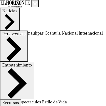
Noticias
Nuevo León
Tamaulipas
Coahuila
Nacional
Internacional
Perspectivas
Finanzas
Opinión
Entretenimiento
Deportes
Espectáculos
Estilo de Vida
Recursos