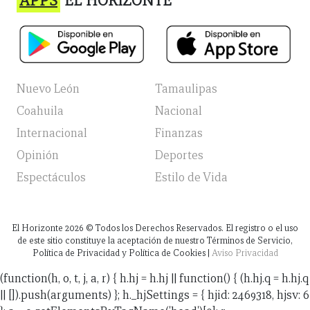
APPS
EL HORIZONTE
Nuevo León
Tamaulipas
Coahuila
Nacional
Internacional
Finanzas
Opinión
Deportes
Espectáculos
Estilo de Vida
El Horizonte
2026
© Todos los Derechos Reservados. El registro o el uso
de este sitio constituye la aceptación de nuestro Términos de Servicio,
Política de Privacidad y Política de Cookies |
Aviso Privacidad
(function(h, o, t, j, a, r) { h.hj = h.hj || function() { (h.hj.q = h.hj.q
|| []).push(arguments) }; h._hjSettings = { hjid: 2469318, hjsv: 6