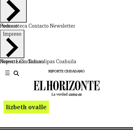
Hemeroteca
Podcast
Contacto
Newsletter
Impreso
Nuevo León
Reporte Ciudadano
Tamaulipas
Coahuila
☰
REPORTE CIUDADANO
lizbeth ovalle