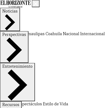
Noticias
Nuevo León
Tamaulipas
Coahuila
Nacional
Internacional
Perspectivas
Finanzas
Opinión
Entretenimiento
Deportes
Espectáculos
Estilo de Vida
Recursos