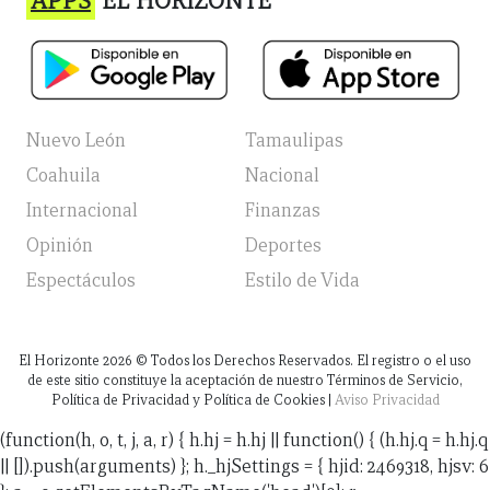
APPS
EL HORIZONTE
Nuevo León
Tamaulipas
Coahuila
Nacional
Internacional
Finanzas
Opinión
Deportes
Espectáculos
Estilo de Vida
El Horizonte
2026
© Todos los Derechos Reservados. El registro o el uso
de este sitio constituye la aceptación de nuestro Términos de Servicio,
Política de Privacidad y Política de Cookies |
Aviso Privacidad
(function(h, o, t, j, a, r) { h.hj = h.hj || function() { (h.hj.q = h.hj.q
|| []).push(arguments) }; h._hjSettings = { hjid: 2469318, hjsv: 6