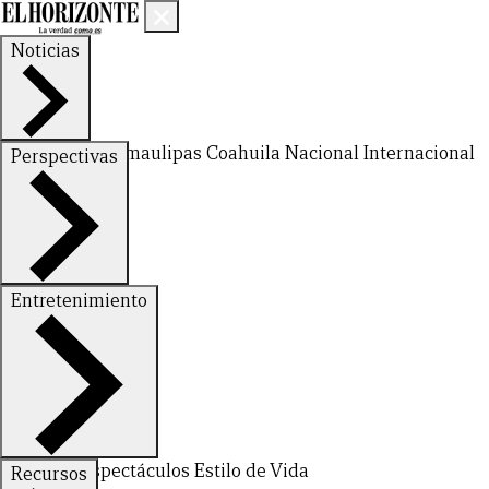
Noticias
Nuevo León
Tamaulipas
Coahuila
Nacional
Internacional
Perspectivas
Finanzas
Opinión
Entretenimiento
Deportes
Espectáculos
Estilo de Vida
Recursos