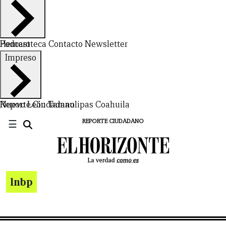
Hemeroteca
Podcast
Contacto
Newsletter
Impreso
Nuevo León
Reporte Ciudadano
Tamaulipas
Coahuila
☰
REPORTE CIUDADANO
lnbp