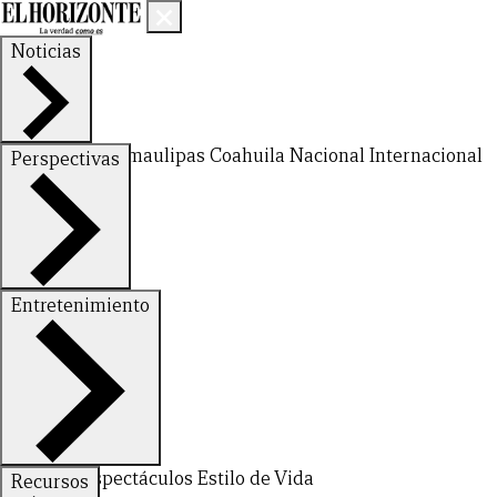
Noticias
Nuevo León
Tamaulipas
Coahuila
Nacional
Internacional
Perspectivas
Finanzas
Opinión
Entretenimiento
Deportes
Espectáculos
Estilo de Vida
Recursos