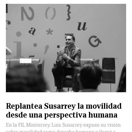
Replantea Susarrey la movilidad
desde una perspectiva humana
En la FIL Monterrey, Luis Susarrey expuso su visión