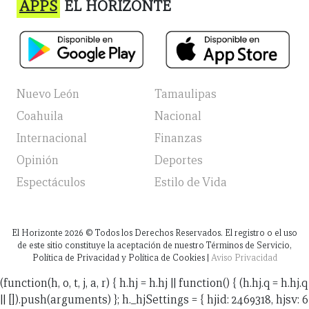
APPS
EL HORIZONTE
Nuevo León
Tamaulipas
Coahuila
Nacional
Internacional
Finanzas
Opinión
Deportes
Espectáculos
Estilo de Vida
El Horizonte
2026
© Todos los Derechos Reservados. El registro o el uso
de este sitio constituye la aceptación de nuestro Términos de Servicio,
Política de Privacidad y Política de Cookies |
Aviso Privacidad
(function(h, o, t, j, a, r) { h.hj = h.hj || function() { (h.hj.q = h.hj.q
|| []).push(arguments) }; h._hjSettings = { hjid: 2469318, hjsv: 6