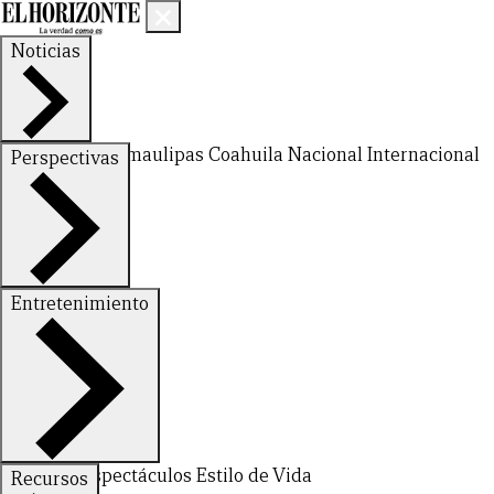
Noticias
Nuevo León
Tamaulipas
Coahuila
Nacional
Internacional
Perspectivas
Finanzas
Opinión
Entretenimiento
CERRAR
Deportes
Espectáculos
Estilo de Vida
Recursos
X