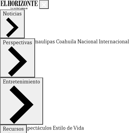
Noticias
Nuevo León
Tamaulipas
Coahuila
Nacional
Internacional
Perspectivas
Finanzas
Opinión
Entretenimiento
Deportes
Espectáculos
Estilo de Vida
Recursos