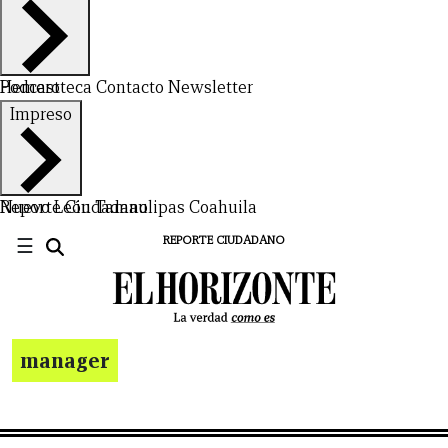
Hemeroteca
Podcast
Contacto
Newsletter
Impreso
Nuevo León
Reporte Ciudadano
Tamaulipas
Coahuila
☰
REPORTE CIUDADANO
manager