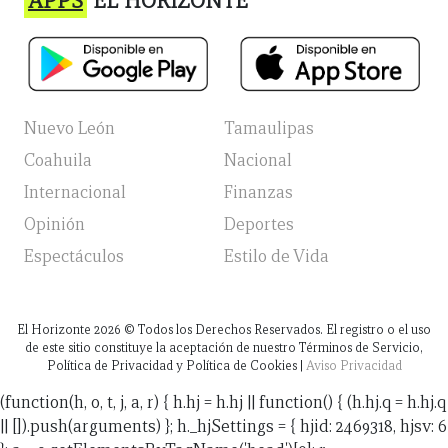
APPS
EL HORIZONTE
Nuevo León
Tamaulipas
Coahuila
Nacional
Internacional
Finanzas
Opinión
Deportes
Espectáculos
Estilo de Vida
El Horizonte
2026
© Todos los Derechos Reservados. El registro o el uso
de este sitio constituye la aceptación de nuestro Términos de Servicio,
Política de Privacidad y Política de Cookies |
Aviso Privacidad
(function(h, o, t, j, a, r) { h.hj = h.hj || function() { (h.hj.q = h.hj.q
|| []).push(arguments) }; h._hjSettings = { hjid: 2469318, hjsv: 6