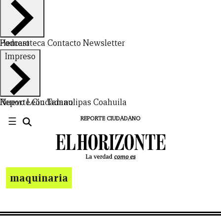
Hemeroteca
Podcast
Contacto
Newsletter
Impreso
Nuevo León
Reporte Ciudadano
Tamaulipas
Coahuila
☰
REPORTE CIUDADANO
maquinaria