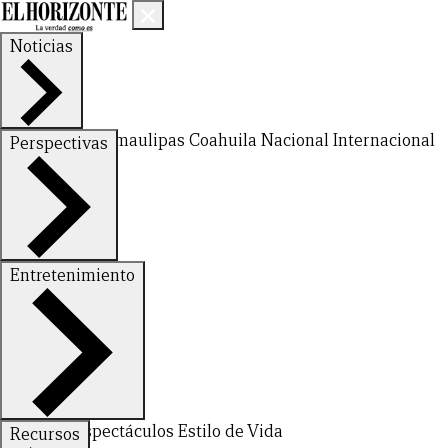
Noticias
Nuevo León
Tamaulipas
Coahuila
Nacional
Internacional
Perspectivas
Finanzas
Opinión
Entretenimiento
Deportes
Espectáculos
Estilo de Vida
Recursos