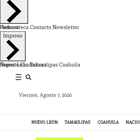
VIDA
Hemeroteca
Podcast
Contacto
Newsletter
Impreso
Nuevo León
Reporte Ciudadano
Tamaulipas
Coahuila
☰
Viernes, Agosto 7, 2026
NUEVO LEÓN
TAMAULIPAS
COAHUILA
NACIO