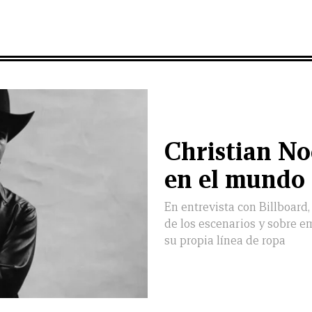
Christian N
en el mundo
En entrevista con Billboard
de los escenarios y sobre 
su propia línea de ropa