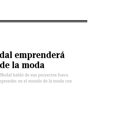
odal emprenderá
 de la moda
, Nodal habló de sus proyectos fuera
emprender en el mundo de la moda con