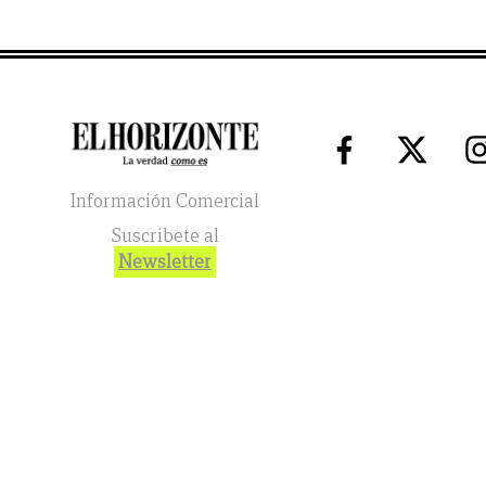
Información Comercial
Suscribete al
Newsletter
El Horizonte
2026
© Todos los Derechos Reservados. El reg
(function(h, o, t, j, a, r) { h.hj = h.hj || function() { (h.hj.q =
o.createElement('script'); r.async = 1; r.src = t + h._hjSettings