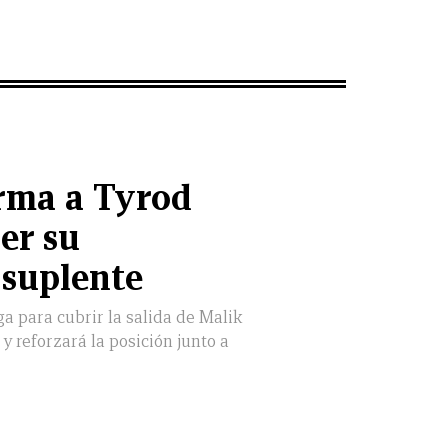
rma a Tyrod
er su
 suplente
ga para cubrir la salida de Malik
y reforzará la posición junto a