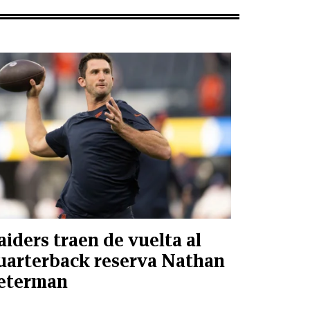
aiders traen de vuelta al
uarterback reserva Nathan
eterman