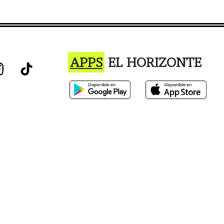
APPS
EL HORIZONTE
istro o el uso de este sitio constituye la aceptación de nuestro Términos de Ser
Privacidad
 h.hj.q || []).push(arguments) }; h._hjSettings = { hjid: 2469318, h
.hjid + j + h._hjSettings.hjsv; a.appendChild(r); })(window, docum