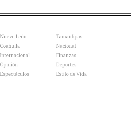
Nuevo León
Tamaulipas
Coahuila
Nacional
Internacional
Finanzas
Opinión
Deportes
Espectáculos
Estilo de Vida
vicio, Política de Privacidad y Política de Cookies |
Aviso
jsv: 6 }; a = o.getElementsByTagName('head')[0]; r =
ent, 'https://static.hotjar.com/c/hotjar-', '.js?sv=');