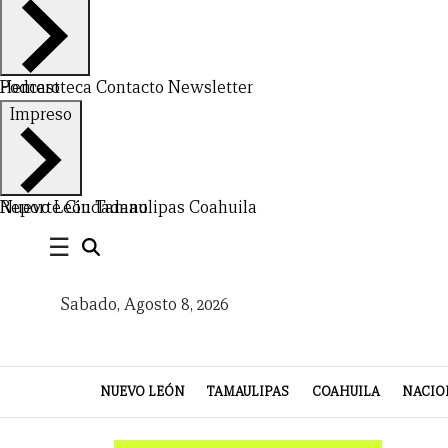
LEÓN
DE
VIDA
Hemeroteca
Podcast
Contacto
Newsletter
Impreso
Nuevo León
Reporte Ciudadano
Tamaulipas
Coahuila
☰
Sabado, Agosto 8, 2026
NUEVO LEÓN
TAMAULIPAS
COAHUILA
NACIO