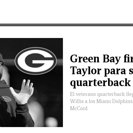
Green Bay fi
Taylor para s
quarterback
El veterano quarterback lle
Willis a los Miami Dolphins 
McCord