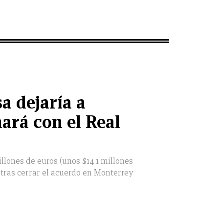
a dejaría a
hará con el Real
llones de euros (unos $14.1 millones
 tras cerrar el acuerdo en Monterrey