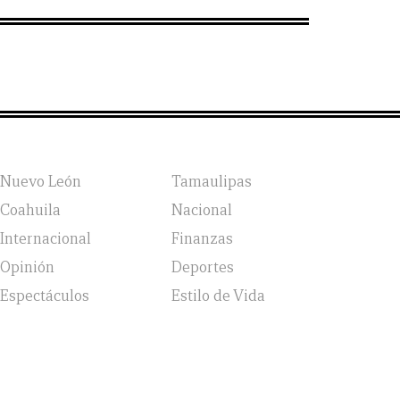
Nuevo León
Tamaulipas
Coahuila
Nacional
Internacional
Finanzas
Opinión
Deportes
Espectáculos
Estilo de Vida
vicio, Política de Privacidad y Política de Cookies |
Aviso