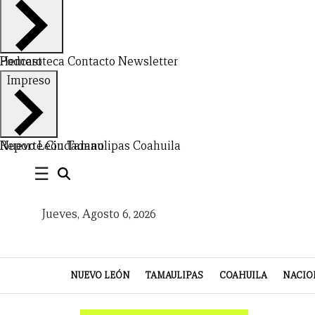
VIDA
Hemeroteca
Podcast
Contacto
Newsletter
Impreso
Nuevo León
Reporte Ciudadano
Tamaulipas
Coahuila
☰
Jueves, Agosto 6, 2026
NUEVO LEÓN
TAMAULIPAS
COAHUILA
NACIO