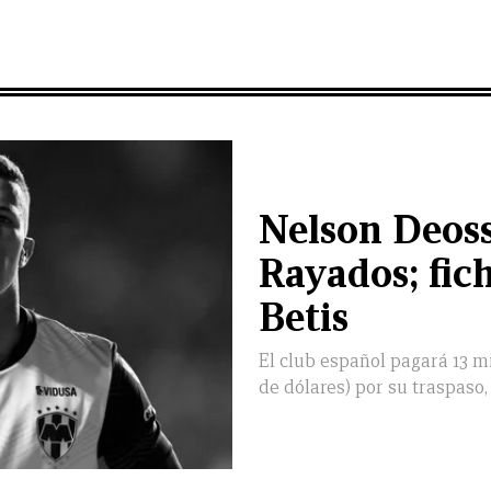
Nelson Deoss
Rayados; fic
Betis
El club español pagará 13 mi
de dólares) por su traspaso,