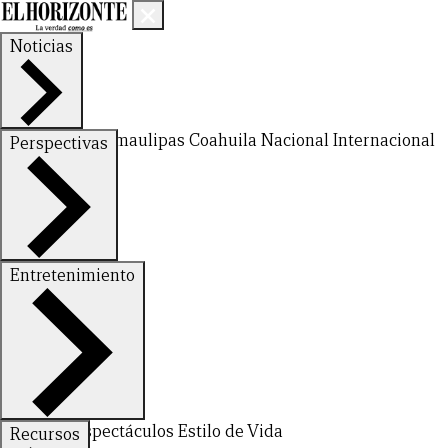
Noticias
Nuevo León
Tamaulipas
Coahuila
Nacional
Internacional
Perspectivas
Finanzas
Opinión
Entretenimiento
Deportes
Espectáculos
Estilo de Vida
Recursos