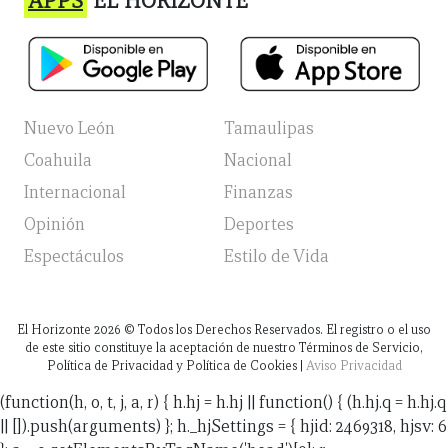
APPS
EL HORIZONTE
Nuevo León
Tamaulipas
Coahuila
Nacional
Internacional
Finanzas
Opinión
Deportes
Espectáculos
Estilo de Vida
El Horizonte
2026
© Todos los Derechos Reservados. El registro o el uso
de este sitio constituye la aceptación de nuestro Términos de Servicio,
Política de Privacidad y Política de Cookies |
Aviso Privacidad
(function(h, o, t, j, a, r) { h.hj = h.hj || function() { (h.hj.q = h.hj.q
|| []).push(arguments) }; h._hjSettings = { hjid: 2469318, hjsv: 6