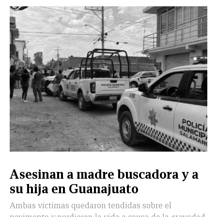
CERRAR
X
NUEVO
TAMAULIPAS
COAHUILA
NACIONAL
INTERNACIONAL
FINANZAS
OPINIÓN
DEPORTES
ESPECTÁCULOS
TENDENCIA
ESTILO
PODCAST
CONTACTO
NEWSLETTER
HEMEROTECA
SUPLEMENTOS
Asesinan a madre buscadora y a
LEÓN
DE
su hija en Guanajuato
VIDA
Ambas víctimas quedaron tendidas sobre el