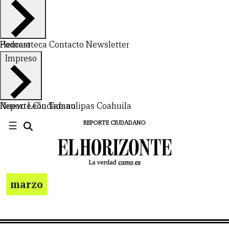
Hemeroteca
Podcast
Contacto
Newsletter
Impreso
Nuevo León
Reporte Ciudadano
Tamaulipas
Coahuila
☰
REPORTE CIUDADANO
marzo