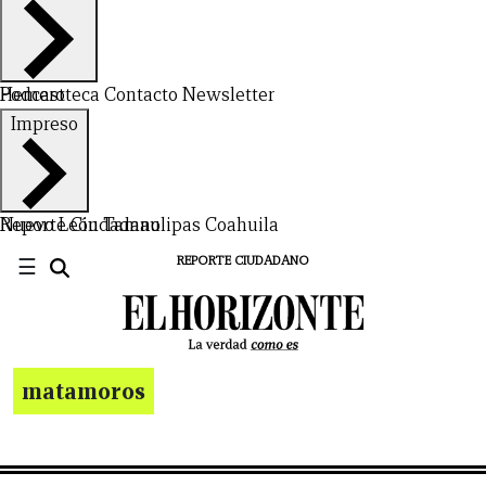
Hemeroteca
Podcast
Contacto
Newsletter
Impreso
Nuevo León
Reporte Ciudadano
Tamaulipas
Coahuila
☰
REPORTE CIUDADANO
matamoros