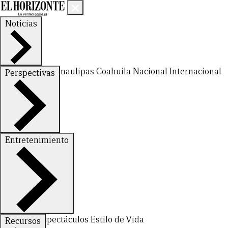
Noticias
Nuevo León
Tamaulipas
Coahuila
Nacional
Internacional
Perspectivas
Finanzas
Opinión
Entretenimiento
Deportes
Espectáculos
Estilo de Vida
Recursos