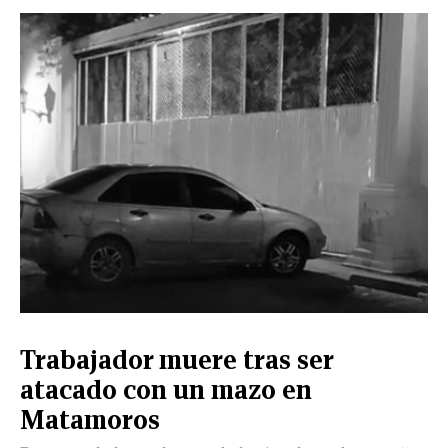
CERRAR
X
NUEVO
TAMAULIPAS
COAHUILA
NACIONAL
INTERNACIONAL
FINANZAS
OPINIÓN
DEPORTES
ESPECTÁCULOS
TENDENCIA
ESTILO
PODCAST
CONTACTO
NEWSLETTER
HEMEROTECA
SUPLEMENTOS
Trabajador muere tras ser
LEÓN
DE
atacado con un mazo en
VIDA
Matamoros