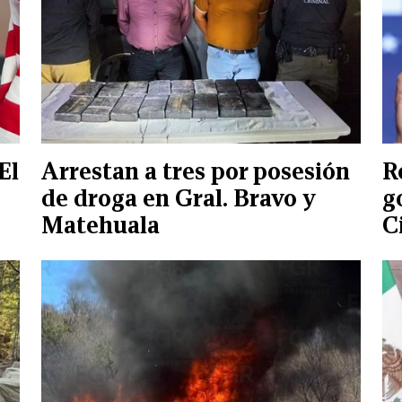
El
Arrestan a tres por posesión
R
de droga en Gral. Bravo y
g
Matehuala
C