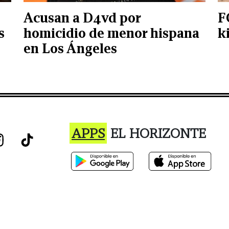
Acusan a D4vd por
F
s
homicidio de menor hispana
k
en Los Ángeles
APPS
EL HORIZONTE