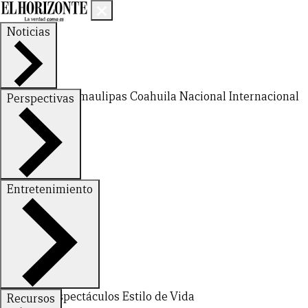
Noticias
Nuevo León
Tamaulipas
Coahuila
Nacional
Internacional
Perspectivas
Finanzas
Opinión
Entretenimiento
Deportes
Espectáculos
Estilo de Vida
Recursos