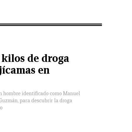
 kilos de droga
 jícamas en
un hombre identificado como Manuel
 Guzmán, para descubrir la droga
to