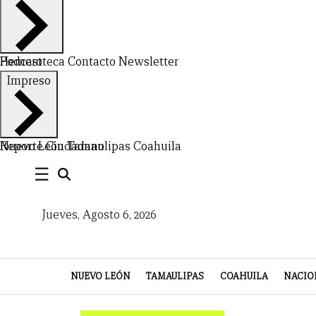
Hemeroteca
Podcast
Contacto
Newsletter
CERRAR
Impreso
X
NUEVO
TAMAULIPAS
COAHUILA
NACIONAL
INTERNACIONAL
FINANZAS
OPINIÓN
DEPORTES
ESPECTÁCULOS
TENDENCIA
ESTILO
PODCAST
CONTACTO
NEWSLETTER
HEMEROTECA
SUPLEMENTOS
Nuevo León
Reporte Ciudadano
Tamaulipas
Coahuila
☰
LEÓN
DE
VIDA
Jueves, Agosto 6, 2026
NUEVO LEÓN
TAMAULIPAS
COAHUILA
NACIO