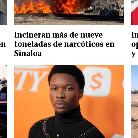
Incineran más de nueve
I
en
toneladas de narcóticos en
o
Sinaloa
y