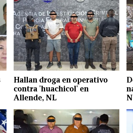
s
Hallan droga en operativo
D
contra 'huachicol' en
n
Allende, NL
N