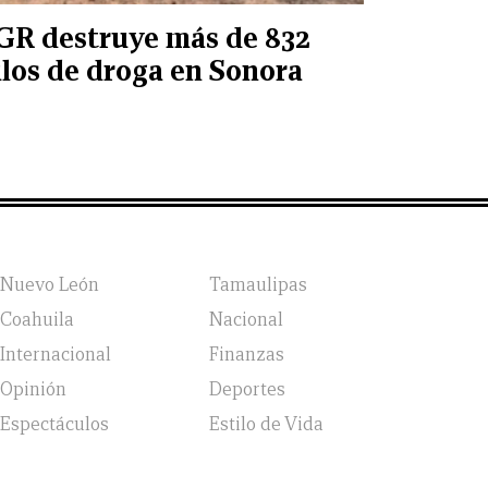
GR destruye más de 832
ilos de droga en Sonora
Nuevo León
Tamaulipas
Coahuila
Nacional
Internacional
Finanzas
Opinión
Deportes
Espectáculos
Estilo de Vida