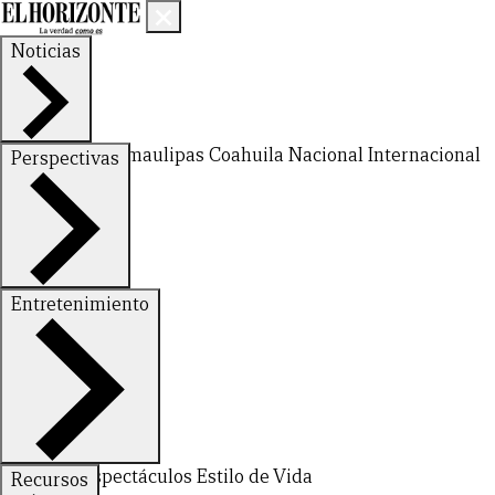
Noticias
Nuevo León
Tamaulipas
Coahuila
Nacional
Internacional
Perspectivas
Finanzas
Opinión
Entretenimiento
Deportes
Espectáculos
Estilo de Vida
Recursos