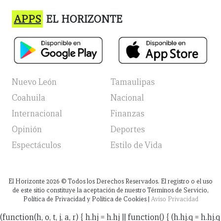
APPS
EL HORIZONTE
Nuevo León
Tamaulipas
Coahuila
Nacional
Internacional
Finanzas
Opinión
Deportes
Espectáculos
Estilo de Vida
El Horizonte
2026
© Todos los Derechos Reservados. El registro o el uso
de este sitio constituye la aceptación de nuestro Términos de Servicio,
Política de Privacidad y Política de Cookies |
Aviso Privacidad
(function(h, o, t, j, a, r) { h.hj = h.hj || function() { (h.hj.q = h.hj.q