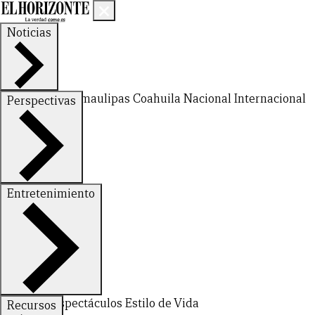
Noticias
Nuevo León
Tamaulipas
Coahuila
Nacional
Internacional
Perspectivas
Finanzas
Opinión
Entretenimiento
CERRAR
Deportes
Espectáculos
Estilo de Vida
Recursos