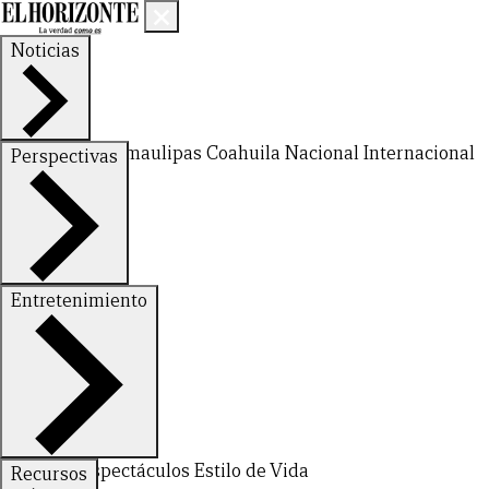
Noticias
Nuevo León
Tamaulipas
Coahuila
Nacional
Internacional
Perspectivas
Finanzas
Opinión
Entretenimiento
Deportes
Espectáculos
Estilo de Vida
Recursos