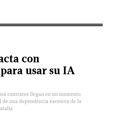
acta con
 para usar su IA
tos contratos llegan en un momento
l de una dependencia excesiva de la
atalla