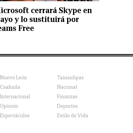
icrosoft cerrará Skype en
ayo y lo sustituirá por
eams Free
Nuevo León
Tamaulipas
Coahuila
Nacional
Internacional
Finanzas
Opinión
Deportes
Espectáculos
Estilo de Vida