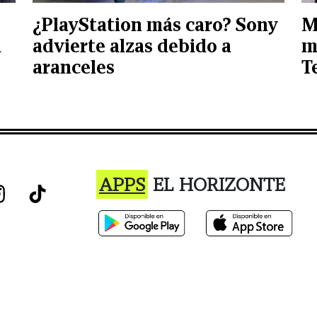
¿PlayStation más caro? Sony
M
a
advierte alzas debido a
m
aranceles
T
APPS
EL HORIZONTE