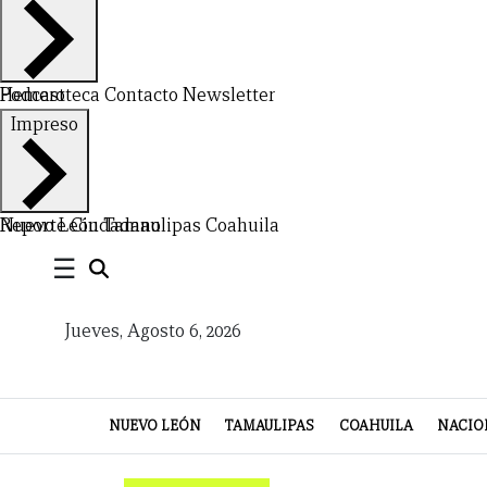
Hemeroteca
Podcast
Contacto
Newsletter
Impreso
CERRAR
X
Nuevo León
Reporte Ciudadano
Tamaulipas
Coahuila
NUEVO
TAMAULIPAS
COAHUILA
NACIONAL
INTERNACIONAL
FINANZAS
OPINIÓN
DEPORTES
ESPECTÁCULOS
TENDENCIA
ESTILO
PODCAST
CONTACTO
NEWSLETTER
HEMEROTECA
SUPLEMENTOS
☰
LEÓN
DE
Jueves, Agosto 6, 2026
VIDA
NUEVO LEÓN
TAMAULIPAS
COAHUILA
NACIO