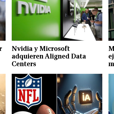
r
Nvidia y Microsoft
M
adquieren Aligned Data
e
Centers
m