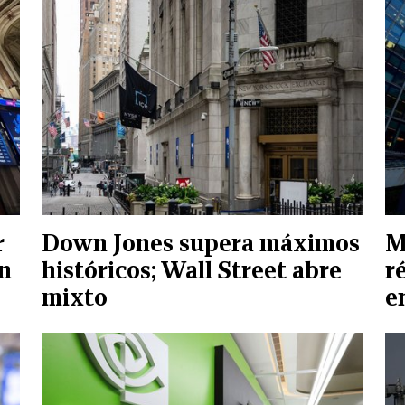
r
Down Jones supera máximos
M
ón
históricos; Wall Street abre
r
mixto
e