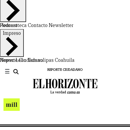
Hemeroteca
Podcast
Contacto
Newsletter
Impreso
Nuevo León
Reporte Ciudadano
Tamaulipas
Coahuila
☰
REPORTE CIUDADANO
mill