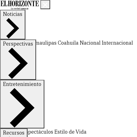
Noticias
Nuevo León
Tamaulipas
Coahuila
Nacional
Internacional
Perspectivas
Finanzas
Opinión
Entretenimiento
Deportes
Espectáculos
Estilo de Vida
Recursos