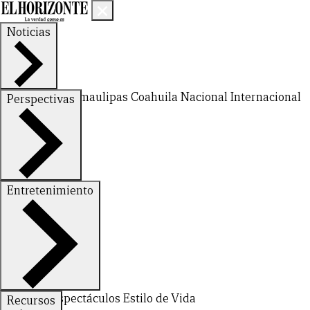
Noticias
Nuevo León
Tamaulipas
Coahuila
Nacional
Internacional
Perspectivas
Finanzas
Opinión
Entretenimiento
Deportes
Espectáculos
Estilo de Vida
Recursos