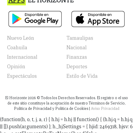
APPS
EL HORIZONTE
Nuevo León
Tamaulipas
Coahuila
Nacional
Internacional
Finanzas
Opinión
Deportes
Espectáculos
Estilo de Vida
El Horizonte
2026
© Todos los Derechos Reservados. El registro o el uso
de este sitio constituye la aceptación de nuestro Términos de Servicio,
Política de Privacidad y Política de Cookies |
Aviso Privacidad
(function(h, o, t, j, a, r) { h.hj = h.hj || function() { (h.hj.q = h.hj.q
|| []).push(arguments) }; h._hjSettings = { hjid: 2469318, hjsv: 6