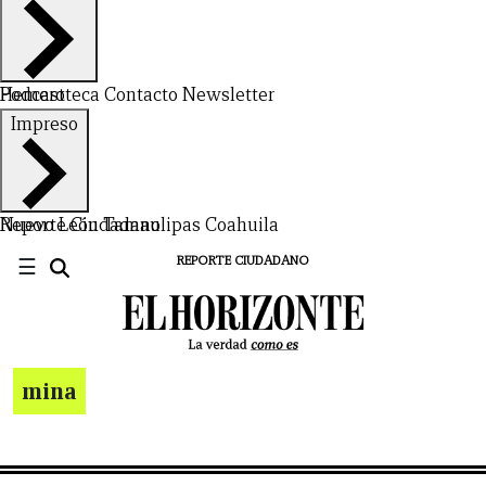
Hemeroteca
Podcast
Contacto
Newsletter
Impreso
Nuevo León
Reporte Ciudadano
Tamaulipas
Coahuila
☰
REPORTE CIUDADANO
mina