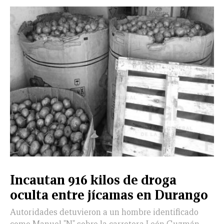
CERRAR
X
NUEVO
TAMAULIPAS
COAHUILA
NACIONAL
INTERNACIONAL
FINANZAS
OPINIÓN
DEPORTES
ESPECTÁCULOS
TENDENCIA
ESTILO
PODCAST
CONTACTO
NEWSLETTER
HEMEROTECA
SUPLEMENTOS
Incautan 916 kilos de droga
LEÓN
DE
oculta entre jícamas en Durango
VIDA
Autoridades detuvieron a un hombre identificado