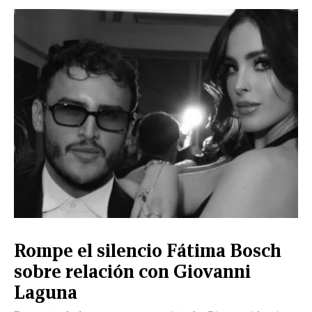
CERRAR
X
NUEVO
TAMAULIPAS
COAHUILA
NACIONAL
INTERNACIONAL
FINANZAS
OPINIÓN
DEPORTES
ESPECTÁCULOS
TENDENCIA
ESTILO
PODCAST
CONTACTO
NEWSLETTER
HEMEROTECA
SUPLEMENTOS
Rompe el silencio Fátima Bosch
LEÓN
DE
sobre relación con Giovanni
VIDA
Laguna