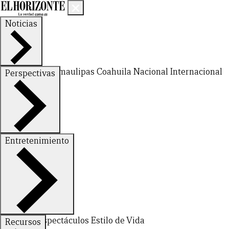
Noticias
Nuevo León
Tamaulipas
Coahuila
Nacional
Internacional
Perspectivas
Finanzas
Opinión
Entretenimiento
Deportes
Espectáculos
Estilo de Vida
Recursos