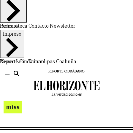
Hemeroteca
Podcast
Contacto
Newsletter
Impreso
Nuevo León
Reporte Ciudadano
Tamaulipas
Coahuila
☰
REPORTE CIUDADANO
miss