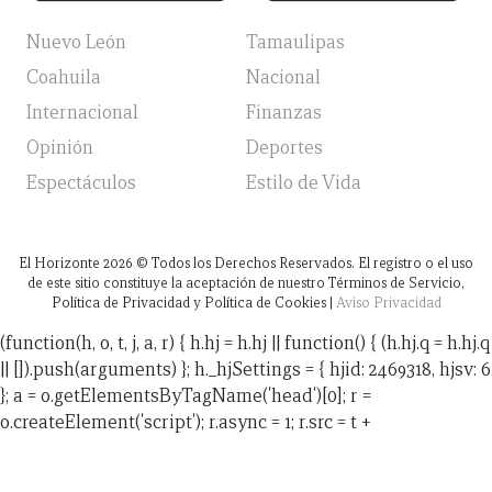
Nuevo León
Tamaulipas
Coahuila
Nacional
Internacional
Finanzas
Opinión
Deportes
Espectáculos
Estilo de Vida
El Horizonte
2026
© Todos los Derechos Reservados. El registro o el uso
de este sitio constituye la aceptación de nuestro Términos de Servicio,
Política de Privacidad y Política de Cookies |
Aviso Privacidad
(function(h, o, t, j, a, r) { h.hj = h.hj || function() { (h.hj.q = h.hj.q
|| []).push(arguments) }; h._hjSettings = { hjid: 2469318, hjsv: 6
}; a = o.getElementsByTagName('head')[0]; r =
o.createElement('script'); r.async = 1; r.src = t +
h._hjSettings.hjid + j + h._hjSettings.hjsv; a.appendChild(r);
})(window, document, 'https://static.hotjar.com/c/hotjar-',