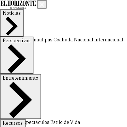
Noticias
Nuevo León
Tamaulipas
Coahuila
Nacional
Internacional
Perspectivas
Finanzas
Opinión
Entretenimiento
Deportes
Espectáculos
Estilo de Vida
Recursos