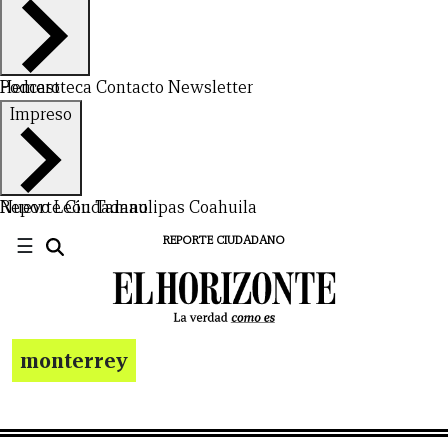
Hemeroteca
Podcast
Contacto
Newsletter
Impreso
Nuevo León
Reporte Ciudadano
Tamaulipas
Coahuila
☰
REPORTE CIUDADANO
monterrey