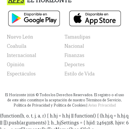
APPS
EL HORIZONTE
Nuevo León
Tamaulipas
Coahuila
Nacional
Internacional
Finanzas
Opinión
Deportes
Espectáculos
Estilo de Vida
El Horizonte
2026
© Todos los Derechos Reservados. El registro o el uso
de este sitio constituye la aceptación de nuestro Términos de Servicio,
Política de Privacidad y Política de Cookies |
Aviso Privacidad
(function(h, o, t, j, a, r) { h.hj = h.hj || function() { (h.hj.q = h.hj.q
|| []).push(arguments) }; h._hjSettings = { hjid: 2469318, hjsv: 6