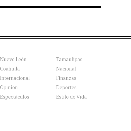
Nuevo León
Tamaulipas
Coahuila
Nacional
Internacional
Finanzas
Opinión
Deportes
Espectáculos
Estilo de Vida
vicio, Política de Privacidad y Política de Cookies |
Aviso