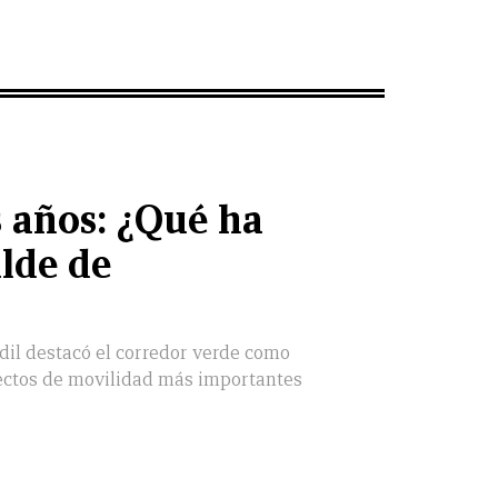
s años: ¿Qué ha
alde de
edil destacó el corredor verde como
yectos de movilidad más importantes