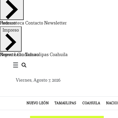
VIDA
Hemeroteca
Podcast
Contacto
Newsletter
Impreso
Nuevo León
Reporte Ciudadano
Tamaulipas
Coahuila
☰
Viernes, Agosto 7, 2026
NUEVO LEÓN
TAMAULIPAS
COAHUILA
NACIO