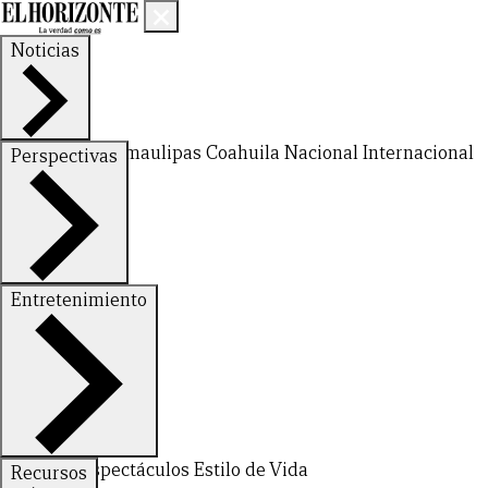
Noticias
Nuevo León
Tamaulipas
Coahuila
Nacional
Internacional
Perspectivas
Finanzas
Opinión
Entretenimiento
CERRAR
Deportes
Espectáculos
Estilo de Vida
Recursos
X