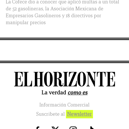
La Cofece dio a conocer que aplicó multas a un total
de 52 gasolineras, la Asociación Mexicana de
Empresarios Gasolineros y 18 directivos por
manipular precios
Información Comercial
Suscribete al
Newsletter