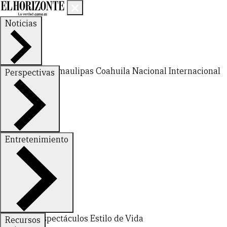
Noticias
Nuevo León
Tamaulipas
Coahuila
Nacional
Internacional
Perspectivas
Finanzas
Opinión
Entretenimiento
Deportes
Espectáculos
Estilo de Vida
Recursos