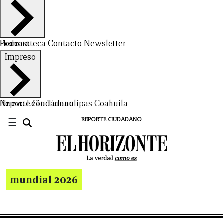
Hemeroteca
Podcast
Contacto
Newsletter
Impreso
Nuevo León
Reporte Ciudadano
Tamaulipas
Coahuila
☰
REPORTE CIUDADANO
mundial 2026