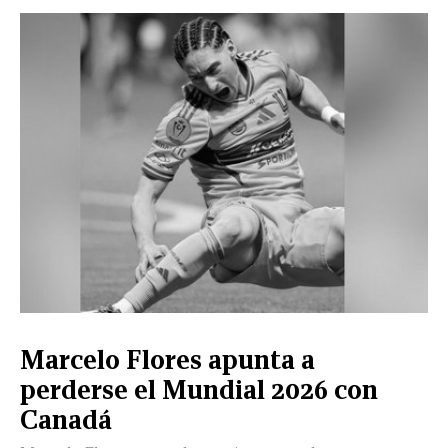
CERRAR
X
NUEVO
TAMAULIPAS
COAHUILA
NACIONAL
INTERNACIONAL
FINANZAS
OPINIÓN
DEPORTES
ESPECTÁCULOS
TENDENCIA
ESTILO
PODCAST
CONTACTO
NEWSLETTER
HEMEROTECA
SUPLEMENTOS
Marcelo Flores apunta a
LEÓN
DE
perderse el Mundial 2026 con
VIDA
Canadá