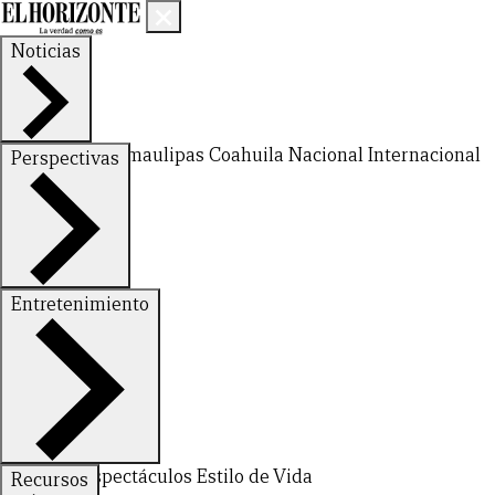
Noticias
Nuevo León
Tamaulipas
Coahuila
Nacional
Internacional
Perspectivas
Finanzas
Opinión
Entretenimiento
Deportes
Espectáculos
Estilo de Vida
Recursos