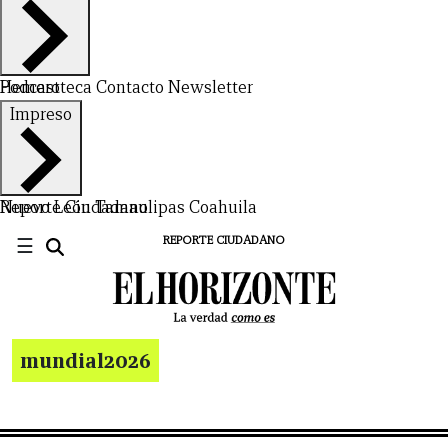
Hemeroteca
Podcast
Contacto
Newsletter
Impreso
Nuevo León
Reporte Ciudadano
Tamaulipas
Coahuila
☰
REPORTE CIUDADANO
mundial2026