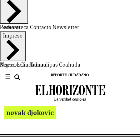
Hemeroteca
Podcast
Contacto
Newsletter
Impreso
Nuevo León
Reporte Ciudadano
Tamaulipas
Coahuila
☰
REPORTE CIUDADANO
novak djokovic