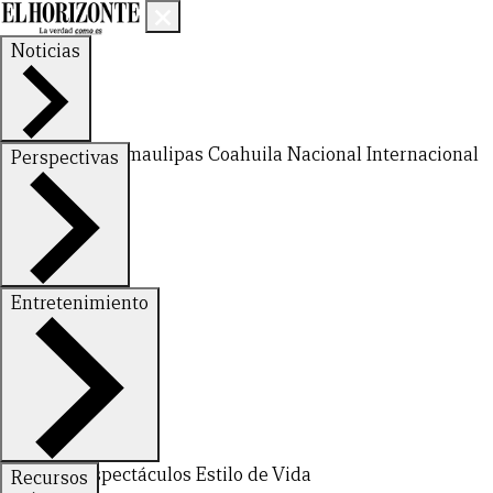
Noticias
Nuevo León
Tamaulipas
Coahuila
Nacional
Internacional
Perspectivas
Finanzas
Opinión
Entretenimiento
Deportes
Espectáculos
Estilo de Vida
Recursos