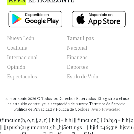
APPS
EL HORIZONTE
Nuevo León
Tamaulipas
Coahuila
Nacional
Internacional
Finanzas
Opinión
Deportes
Espectáculos
Estilo de Vida
El Horizonte
2026
© Todos los Derechos Reservados. El registro o el uso
de este sitio constituye la aceptación de nuestro Términos de Servicio,
Política de Privacidad y Política de Cookies |
Aviso Privacidad
(function(h, o, t, j, a, r) { h.hj = h.hj || function() { (h.hj.q = h.hj.q
|| []).push(arguments) }; h._hjSettings = { hjid: 2469318, hjsv: 6