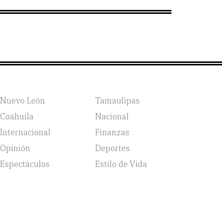
Nuevo León
Tamaulipas
Coahuila
Nacional
Internacional
Finanzas
Opinión
Deportes
Espectáculos
Estilo de Vida
vicio, Política de Privacidad y Política de Cookies |
Aviso