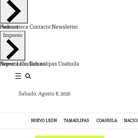
VIDA
Hemeroteca
Podcast
Contacto
Newsletter
Impreso
Nuevo León
Reporte Ciudadano
Tamaulipas
Coahuila
☰
Sabado, Agosto 8, 2026
NUEVO LEÓN
TAMAULIPAS
COAHUILA
NACIO