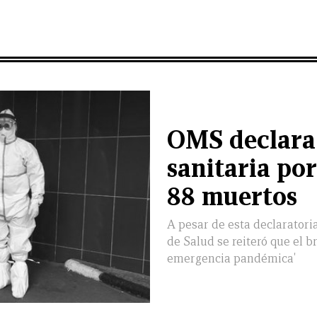
OMS declara
sanitaria po
88 muertos
A pesar de esta declaratori
de Salud se reiteró que el b
emergencia pandémica'