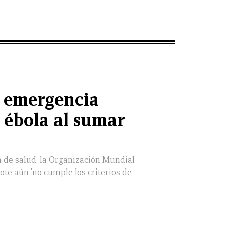
 emergencia
r ébola al sumar
a de salud, la Organización Mundial
rote aún 'no cumple los criterios de