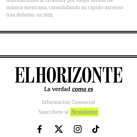
nominaciones al Grammy por mejor álbum de
música mexicana, consolidando su rápido ascenso
tras debutar en 2022
Información Comercial
Suscribete al
Newsletter