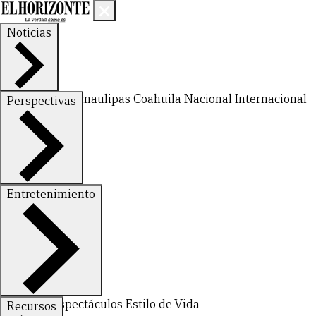
Noticias
Nuevo León
Tamaulipas
Coahuila
Nacional
Internacional
Perspectivas
Finanzas
Opinión
Entretenimiento
CERRAR
Deportes
Espectáculos
Estilo de Vida
Recursos
X