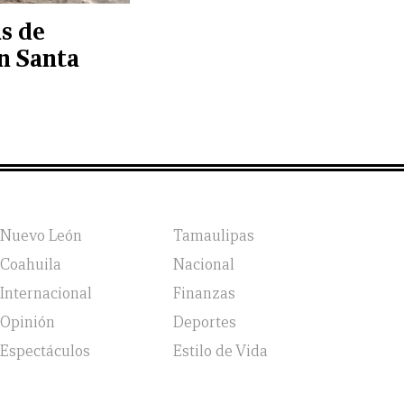
s de
en Santa
Nuevo León
Tamaulipas
Coahuila
Nacional
Internacional
Finanzas
Opinión
Deportes
Espectáculos
Estilo de Vida