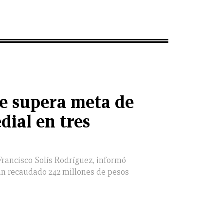
e supera meta de
dial en tres
 Francisco Solís Rodríguez, informó
an recaudado 242 millones de pesos