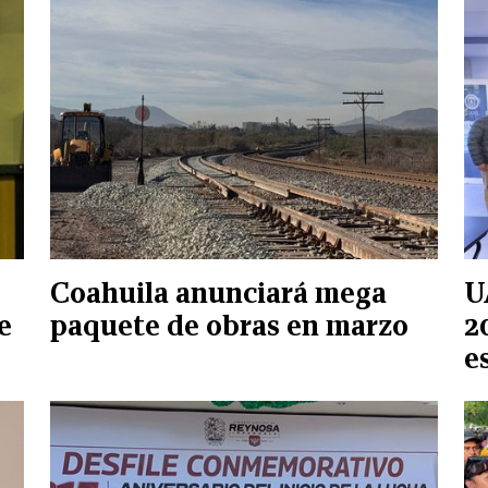
Coahuila anunciará mega
U
e
paquete de obras en marzo
2
e