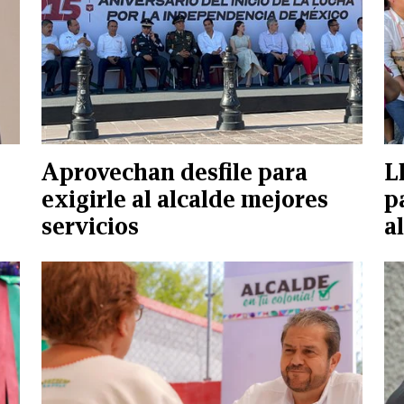
Aprovechan desfile para
L
exigirle al alcalde mejores
p
servicios
a