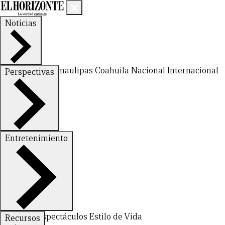
Noticias
Nuevo León
Tamaulipas
Coahuila
Nacional
Internacional
Perspectivas
Finanzas
Opinión
Entretenimiento
Deportes
Espectáculos
Estilo de Vida
Recursos