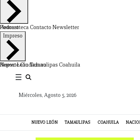
Hemeroteca
Podcast
Contacto
Newsletter
CERRAR
Impreso
X
NUEVO
TAMAULIPAS
COAHUILA
NACIONAL
INTERNACIONAL
FINANZAS
OPINIÓN
DEPORTES
ESPECTÁCULOS
TENDENCIA
ESTILO
PODCAST
CONTACTO
NEWSLETTER
HEMEROTECA
SUPLEMENTOS
Nuevo León
Reporte Ciudadano
Tamaulipas
Coahuila
☰
LEÓN
DE
VIDA
Miércoles, Agosto 5, 2026
NUEVO LEÓN
TAMAULIPAS
COAHUILA
NACIO