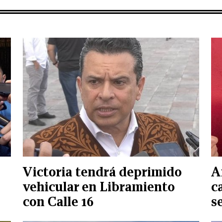
Victoria tendrá deprimido
A
vehicular en Libramiento
c
con Calle 16
s