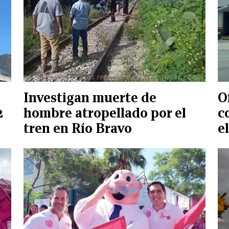
Investigan muerte de
O
2
hombre atropellado por el
c
tren en Río Bravo
e