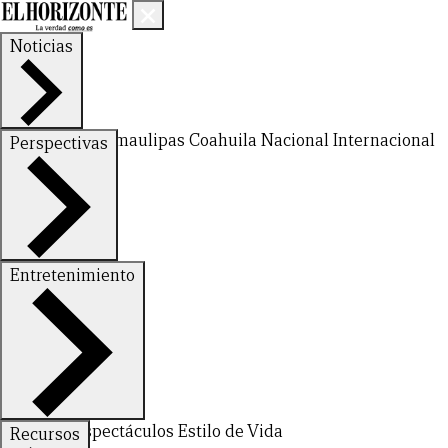
Noticias
Nuevo León
Tamaulipas
Coahuila
Nacional
Internacional
Perspectivas
Finanzas
Opinión
Entretenimiento
Deportes
Espectáculos
Estilo de Vida
Recursos