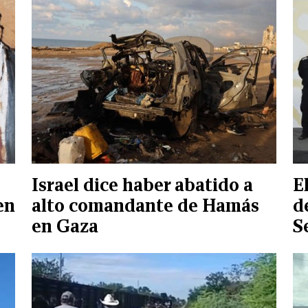
Israel dice haber abatido a
E
en
alto comandante de Hamás
d
en Gaza
S