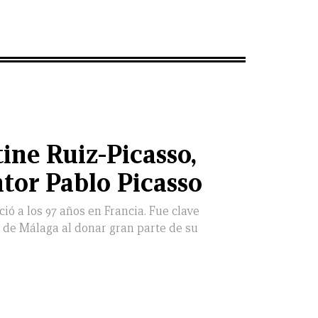
ine Ruiz-Picasso,
ntor Pablo Picasso
ció a los 97 años en Francia. Fue clave
 de Málaga al donar gran parte de su