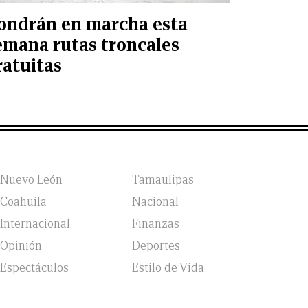
ondrán en marcha esta
emana rutas troncales
ratuitas
Nuevo León
Tamaulipas
Coahuila
Nacional
Internacional
Finanzas
Opinión
Deportes
Espectáculos
Estilo de Vida