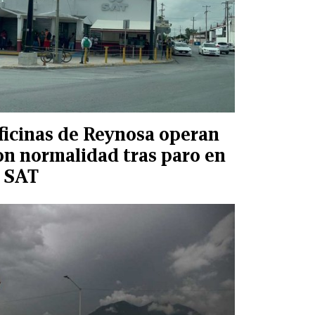
ficinas de Reynosa operan
on normalidad tras paro en
l SAT