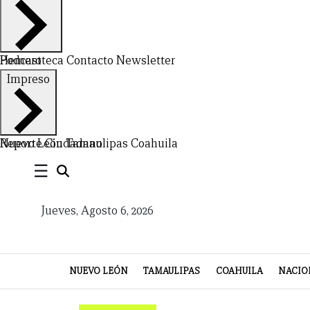
Hemeroteca
Podcast
Contacto
Newsletter
CERRAR
Impreso
X
NUEVO
TAMAULIPAS
COAHUILA
NACIONAL
INTERNACIONAL
FINANZAS
OPINIÓN
DEPORTES
ESPECTÁCULOS
TENDENCIA
ESTILO
PODCAST
CONTACTO
NEWSLETTER
HEMEROTECA
SUPLEMENTOS
Nuevo León
Reporte Ciudadano
Tamaulipas
Coahuila
☰
LEÓN
DE
VIDA
Jueves, Agosto 6, 2026
NUEVO LEÓN
TAMAULIPAS
COAHUILA
NACIO