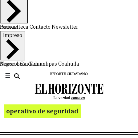
Hemeroteca
Podcast
Contacto
Newsletter
Impreso
Nuevo León
Reporte Ciudadano
Tamaulipas
Coahuila
☰
REPORTE CIUDADANO
operativo de seguridad