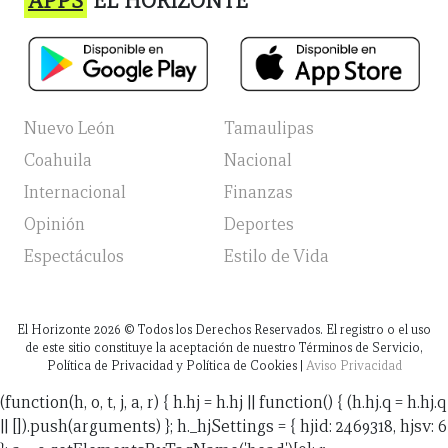
APPS
EL HORIZONTE
Nuevo León
Tamaulipas
Coahuila
Nacional
Internacional
Finanzas
Opinión
Deportes
Espectáculos
Estilo de Vida
El Horizonte
2026
© Todos los Derechos Reservados. El registro o el uso
de este sitio constituye la aceptación de nuestro Términos de Servicio,
Política de Privacidad y Política de Cookies |
Aviso Privacidad
(function(h, o, t, j, a, r) { h.hj = h.hj || function() { (h.hj.q = h.hj.q
|| []).push(arguments) }; h._hjSettings = { hjid: 2469318, hjsv: 6