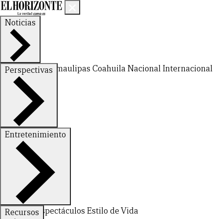
Noticias
Nuevo León
Tamaulipas
Coahuila
Nacional
Internacional
Perspectivas
Finanzas
Opinión
Entretenimiento
Deportes
Espectáculos
Estilo de Vida
Recursos