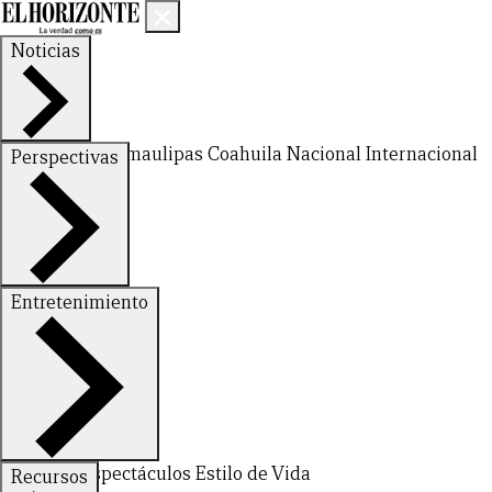
Noticias
Nuevo León
Tamaulipas
Coahuila
Nacional
Internacional
Perspectivas
Finanzas
Opinión
Entretenimiento
Deportes
Espectáculos
Estilo de Vida
Recursos