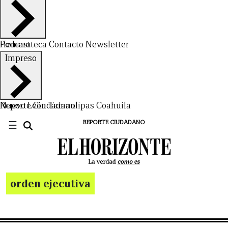
Hemeroteca
Podcast
Contacto
Newsletter
Impreso
Nuevo León
Reporte Ciudadano
Tamaulipas
Coahuila
☰
REPORTE CIUDADANO
orden ejecutiva