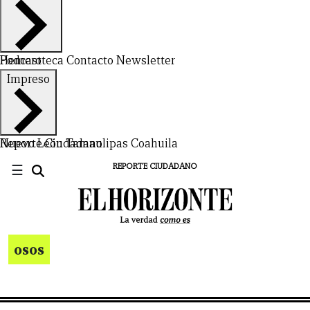
Hemeroteca
Podcast
Contacto
Newsletter
Impreso
Nuevo León
Reporte Ciudadano
Tamaulipas
Coahuila
☰
REPORTE CIUDADANO
osos