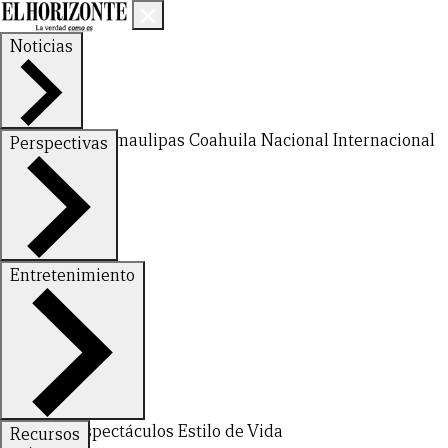
Noticias
Nuevo León
Tamaulipas
Coahuila
Nacional
Internacional
Perspectivas
Finanzas
Opinión
Entretenimiento
Deportes
Espectáculos
Estilo de Vida
Recursos