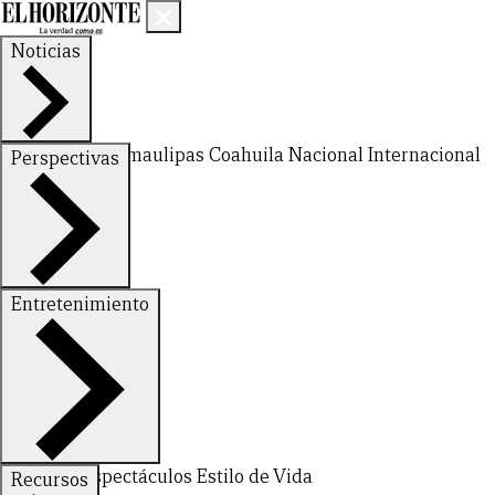
Noticias
Nuevo León
Tamaulipas
Coahuila
Nacional
Internacional
Perspectivas
Finanzas
Opinión
Entretenimiento
Deportes
Espectáculos
Estilo de Vida
Recursos