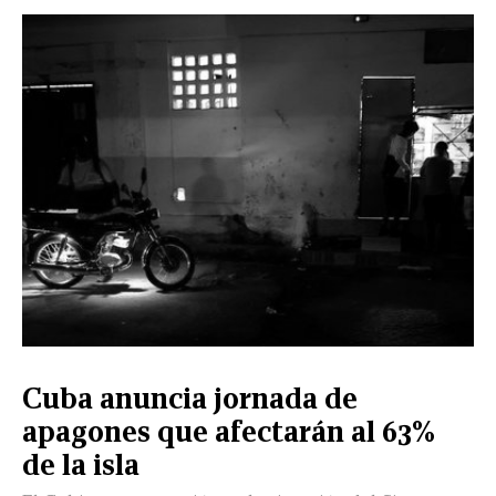
CERRAR
X
NUEVO
TAMAULIPAS
COAHUILA
NACIONAL
INTERNACIONAL
FINANZAS
OPINIÓN
DEPORTES
ESPECTÁCULOS
TENDENCIA
ESTILO
PODCAST
CONTACTO
NEWSLETTER
HEMEROTECA
SUPLEMENTOS
Cuba anuncia jornada de
LEÓN
DE
apagones que afectarán al 63%
VIDA
de la isla