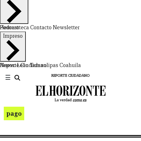
Hemeroteca
Podcast
Contacto
Newsletter
Impreso
Nuevo León
Reporte Ciudadano
Tamaulipas
Coahuila
☰
REPORTE CIUDADANO
pago