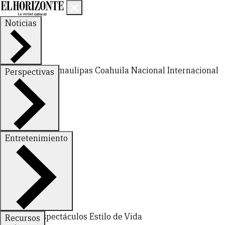
Noticias
Nuevo León
Tamaulipas
Coahuila
Nacional
Internacional
Perspectivas
Finanzas
Opinión
Entretenimiento
CERRAR
Deportes
Espectáculos
Estilo de Vida
Recursos