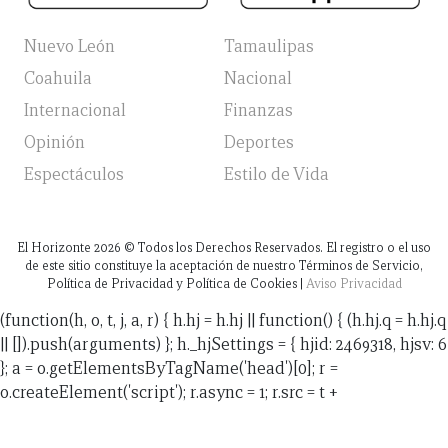
Nuevo León
Tamaulipas
Coahuila
Nacional
Internacional
Finanzas
Opinión
Deportes
Espectáculos
Estilo de Vida
El Horizonte
2026
© Todos los Derechos Reservados. El registro o el uso
de este sitio constituye la aceptación de nuestro Términos de Servicio,
Política de Privacidad y Política de Cookies |
Aviso Privacidad
(function(h, o, t, j, a, r) { h.hj = h.hj || function() { (h.hj.q = h.hj.q
|| []).push(arguments) }; h._hjSettings = { hjid: 2469318, hjsv: 6
}; a = o.getElementsByTagName('head')[0]; r =
o.createElement('script'); r.async = 1; r.src = t +
h._hjSettings.hjid + j + h._hjSettings.hjsv; a.appendChild(r);
})(window, document, 'https://static.hotjar.com/c/hotjar-',