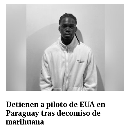
CERRAR
X
NUEVO
TAMAULIPAS
COAHUILA
NACIONAL
INTERNACIONAL
FINANZAS
OPINIÓN
DEPORTES
ESPECTÁCULOS
TENDENCIA
ESTILO
PODCAST
CONTACTO
NEWSLETTER
HEMEROTECA
SUPLEMENTOS
Detienen a piloto de EUA en
LEÓN
DE
Paraguay tras decomiso de
VIDA
marihuana