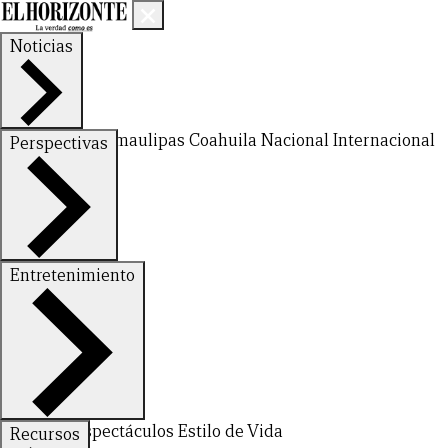
Noticias
Nuevo León
Tamaulipas
Coahuila
Nacional
Internacional
Perspectivas
Finanzas
Opinión
Entretenimiento
Deportes
Espectáculos
Estilo de Vida
Recursos