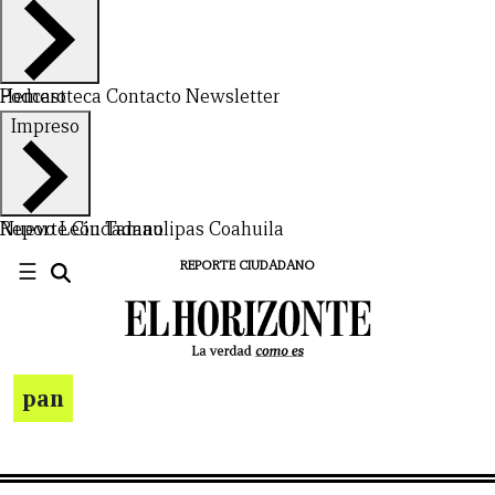
Hemeroteca
Podcast
Contacto
Newsletter
Impreso
Nuevo León
Reporte Ciudadano
Tamaulipas
Coahuila
☰
REPORTE CIUDADANO
pan