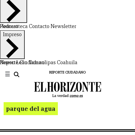
Hemeroteca
Podcast
Contacto
Newsletter
Impreso
Nuevo León
Reporte Ciudadano
Tamaulipas
Coahuila
☰
REPORTE CIUDADANO
parque del agua