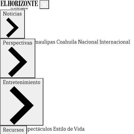
Noticias
Nuevo León
Tamaulipas
Coahuila
Nacional
Internacional
Perspectivas
Finanzas
Opinión
Entretenimiento
Deportes
Espectáculos
Estilo de Vida
Recursos