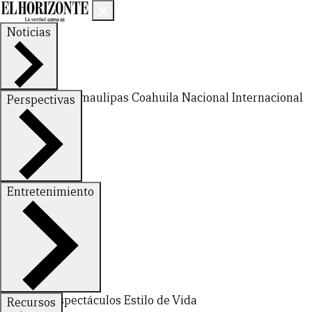
Noticias
Nuevo León
Tamaulipas
Coahuila
Nacional
Internacional
Perspectivas
Finanzas
Opinión
Entretenimiento
Deportes
Espectáculos
Estilo de Vida
Recursos