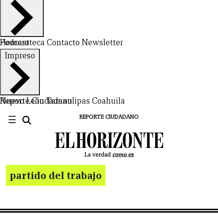
Hemeroteca
Podcast
Contacto
Newsletter
Impreso
Nuevo León
Reporte Ciudadano
Tamaulipas
Coahuila
☰
REPORTE CIUDADANO
partido del trabajo