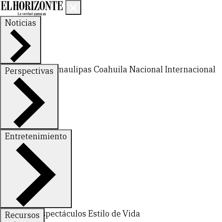
Noticias
Nuevo León
Tamaulipas
Coahuila
Nacional
Internacional
Perspectivas
Finanzas
Opinión
Entretenimiento
Deportes
Espectáculos
Estilo de Vida
Recursos