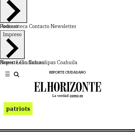
Hemeroteca
Podcast
Contacto
Newsletter
Impreso
Nuevo León
Reporte Ciudadano
Tamaulipas
Coahuila
☰
REPORTE CIUDADANO
patriots