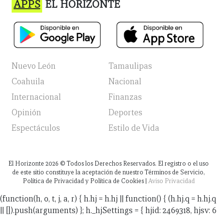
APPS
EL HORIZONTE
Nuevo León
Tamaulipas
Coahuila
Nacional
Internacional
Finanzas
Opinión
Deportes
Espectáculos
Estilo de Vida
El Horizonte
2026
© Todos los Derechos Reservados. El registro o el uso
de este sitio constituye la aceptación de nuestro Términos de Servicio,
Política de Privacidad y Política de Cookies |
Aviso Privacidad
(function(h, o, t, j, a, r) { h.hj = h.hj || function() { (h.hj.q = h.hj.q
|| []).push(arguments) }; h._hjSettings = { hjid: 2469318, hjsv: 6