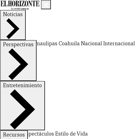
Noticias
Nuevo León
Tamaulipas
Coahuila
Nacional
Internacional
Perspectivas
Finanzas
Opinión
Entretenimiento
CERRAR
Deportes
Espectáculos
Estilo de Vida
Recursos
X