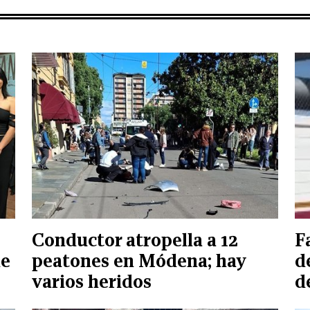
Conductor atropella a 12
F
de
peatones en Módena; hay
d
varios heridos
d