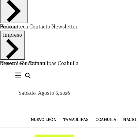
Hemeroteca
Podcast
Contacto
Newsletter
CERRAR
Impreso
X
NUEVO
TAMAULIPAS
COAHUILA
NACIONAL
INTERNACIONAL
FINANZAS
OPINIÓN
DEPORTES
ESPECTÁCULOS
TENDENCIA
ESTILO
PODCAST
CONTACTO
NEWSLETTER
HEMEROTECA
SUPLEMENTOS
Nuevo León
Reporte Ciudadano
Tamaulipas
Coahuila
☰
LEÓN
DE
VIDA
Sabado, Agosto 8, 2026
NUEVO LEÓN
TAMAULIPAS
COAHUILA
NACIO