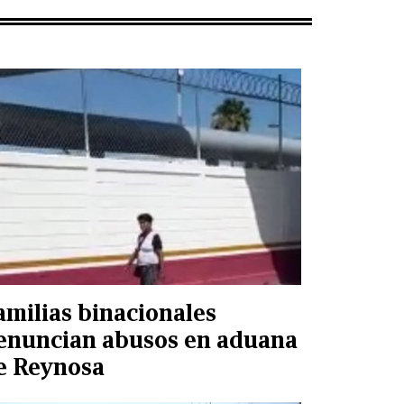
amilias binacionales
enuncian abusos en aduana
e Reynosa