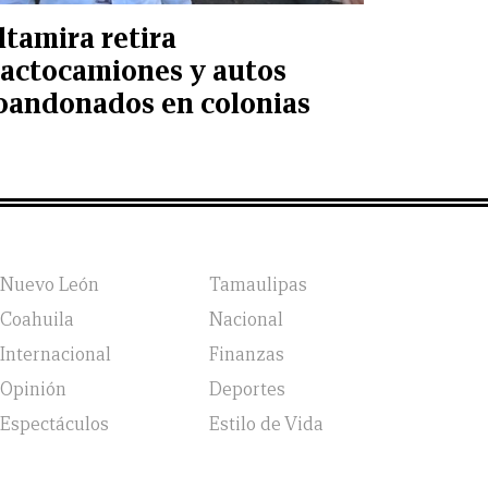
ltamira retira
ractocamiones y autos
bandonados en colonias
Nuevo León
Tamaulipas
Coahuila
Nacional
Internacional
Finanzas
Opinión
Deportes
Espectáculos
Estilo de Vida