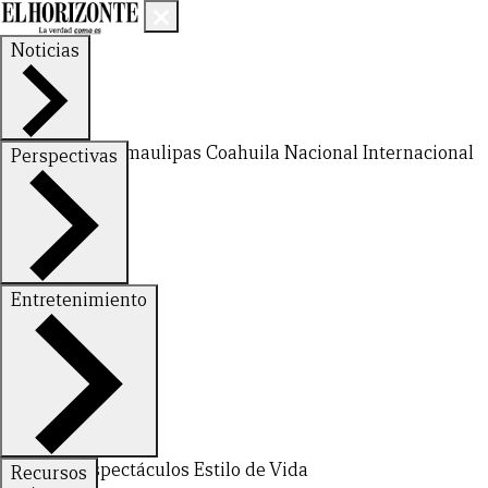
Noticias
Nuevo León
Tamaulipas
Coahuila
Nacional
Internacional
Perspectivas
Finanzas
Opinión
Entretenimiento
Deportes
Espectáculos
Estilo de Vida
Recursos