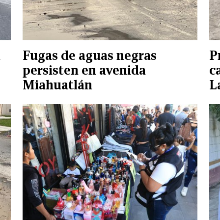
n
Fugas de aguas negras
P
persisten en avenida
c
Miahuatlán
L