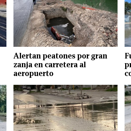
Alertan peatones por gran
F
zanja en carretera al
p
aeropuerto
c