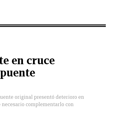
te en cruce
 puente
puente original presentó deterioro en
ue necesario complementarlo con